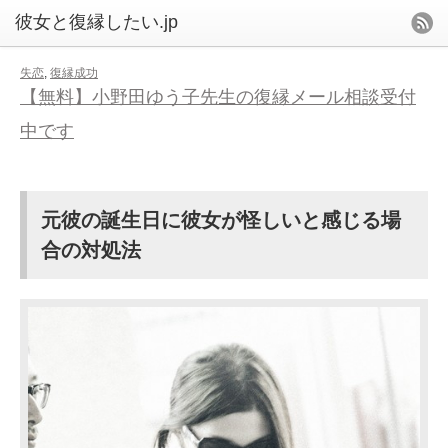
失恋
,
復縁成功
【無料】小野田ゆう子先生の復縁メール相談受付
中です
元彼の誕生日に彼女が怪しいと感じる場
合の対処法