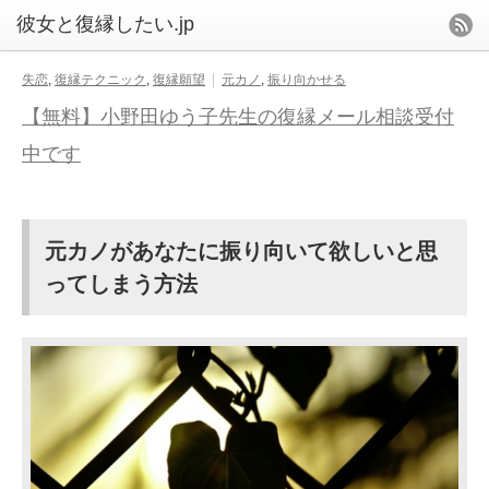
失恋
,
復縁テクニック
,
復縁願望
元カノ
,
振り向かせる
【無料】小野田ゆう子先生の復縁メール相談受付
中です
元カノがあなたに振り向いて欲しいと思
ってしまう方法