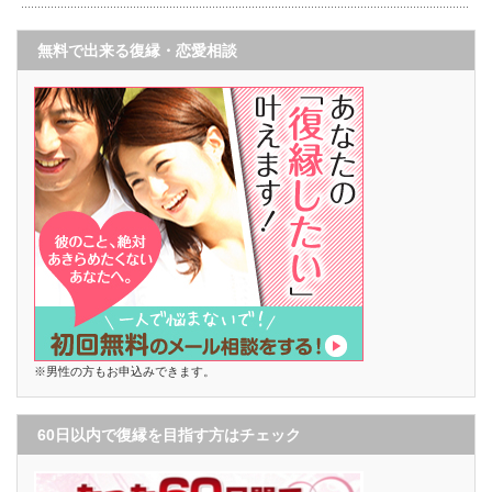
無料で出来る復縁・恋愛相談
※男性の方もお申込みできます。
60日以内で復縁を目指す方はチェック