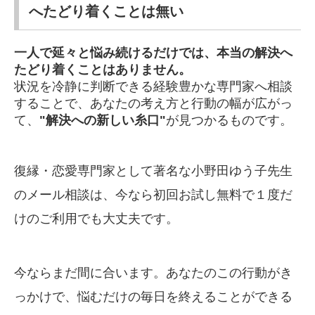
へたどり着くことは無い
一人で延々と悩み続けるだけでは、本当の解決へ
たどり着くことはありません。
状況を冷静に判断できる経験豊かな専門家へ相談
することで、あなたの考え方と行動の幅が広がっ
て、
"解決への新しい糸口"
が見つかるものです。
復縁・恋愛専門家として著名な小野田ゆう子先生
のメール相談は、今なら初回お試し無料で１度だ
けのご利用でも大丈夫です。
今ならまだ間に合います。あなたのこの行動がき
っかけで、悩むだけの毎日を終えることができる