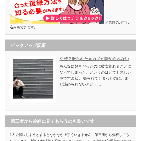
※男性のお申し
込みもできます。
ピックアップ記事
なぜ？振られた元カノが諦められない
あんなに好きだったのに彼女別れることに
なってしまった、というのはとても悲しい
事ですよね。 振られてしまったのに、ま
だ諦められないという…
第三者から冷静に見てもらうのも良いです
1人で解決しようとするとなかなか上手くいきません。第三者から分析しても
らうことで、新たな解決策が見つかるものです。メール相談は初回無料ですの