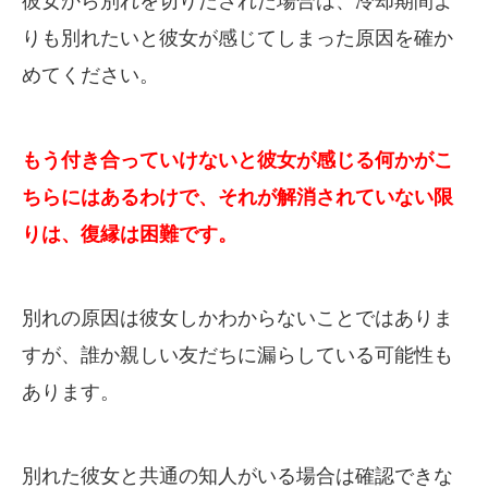
彼女から別れを切りだされた場合は、冷却期間よ
りも別れたいと彼女が感じてしまった原因を確か
めてください。
もう付き合っていけないと彼女が感じる何かがこ
ちらにはあるわけで、それが解消されていない限
りは、復縁は困難です。
別れの原因は彼女しかわからないことではありま
すが、誰か親しい友だちに漏らしている可能性も
あります。
別れた彼女と共通の知人がいる場合は確認できな