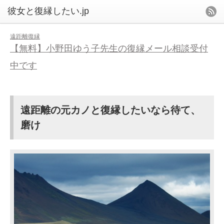
遠距離復縁
【無料】小野田ゆう子先生の復縁メール相談受付
中です
遠距離の元カノと復縁したいなら待て、
磨け