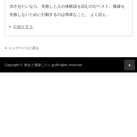
功させたいなら、失敗した人の体験談を読むのがベスト。復縁を
失敗しないために行動するのは簡単なこと。 よく読ん…
詳細を見る
トップページに戻る
Copyright ©
彼女と復縁したい.jp
All rights reserved.