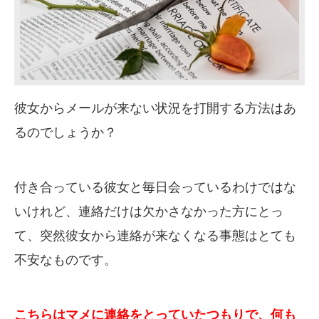
彼女からメールが来ない状況を打開する方法はあ
るのでしょうか？
付き合っている彼女と毎日会っているわけではな
いけれど、連絡だけは欠かさなかった方にとっ
て、突然彼女から連絡が来なくなる事態はとても
不安なものです。
こちらはマメに連絡をとっていたつもりで、何も