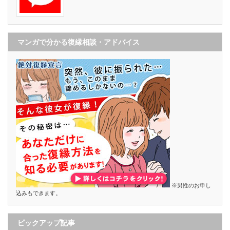
マンガで分かる復縁相談・アドバイス
※男性のお申し
込みもできます。
ピックアップ記事