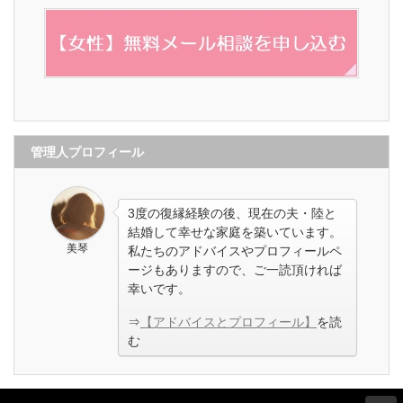
管理人プロフィール
3度の復縁経験の後、現在の夫・陸と
結婚して幸せな家庭を築いています。
美琴
私たちのアドバイスやプロフィールペ
ージもありますので、ご一読頂ければ
幸いです。
⇒
【アドバイスとプロフィール】
を読
む