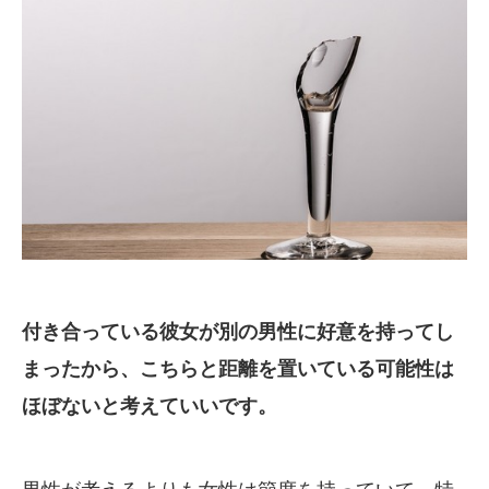
付き合っている彼女が別の男性に好意を持ってし
まったから、こちらと距離を置いている可能性は
ほぼないと考えていいです。