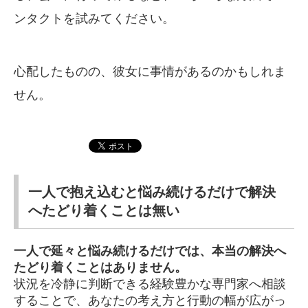
ンタクトを試みてください。
心配したものの、彼女に事情があるのかもしれま
せん。
一人で抱え込むと悩み続けるだけで解決
へたどり着くことは無い
一人で延々と悩み続けるだけでは、本当の解決へ
たどり着くことはありません。
状況を冷静に判断できる経験豊かな専門家へ相談
することで、あなたの考え方と行動の幅が広がっ