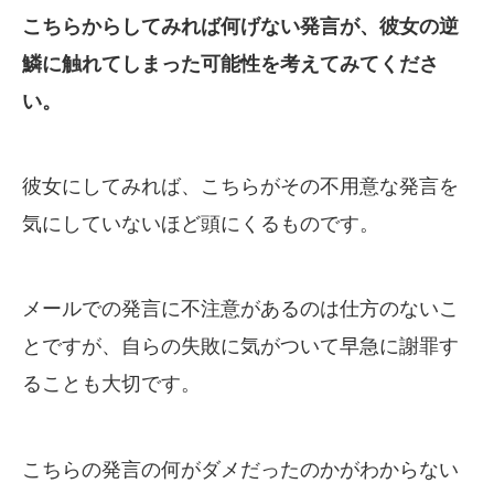
こちらからしてみれば何げない発言が、彼女の逆
鱗に触れてしまった可能性を考えてみてくださ
い。
彼女にしてみれば、こちらがその不用意な発言を
気にしていないほど頭にくるものです。
メールでの発言に不注意があるのは仕方のないこ
とですが、自らの失敗に気がついて早急に謝罪す
ることも大切です。
こちらの発言の何がダメだったのかがわからない