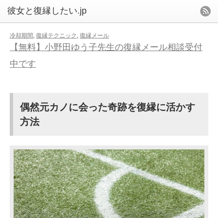
冷却期間
,
復縁テクニック
,
復縁メール
【無料】小野田ゆう子先生の復縁メール相談受付
中です
偶然元カノに会った奇跡を復縁に活かす
方法