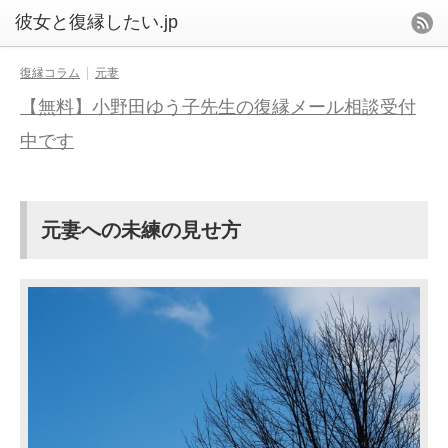
復縁コラム
元妻
【無料】小野田ゆう子先生の復縁メール相談受付
中です
元妻への未練の見せ方