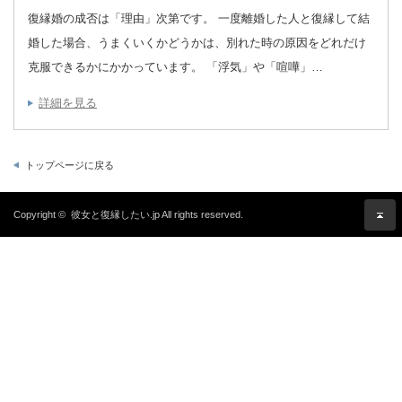
復縁婚の成否は「理由」次第です。 一度離婚した人と復縁して結
婚した場合、うまくいくかどうかは、別れた時の原因をどれだけ
克服できるかにかかっています。 「浮気」や「喧嘩」…
詳細を見る
トップページに戻る
Copyright ©
彼女と復縁したい.jp
All rights reserved.