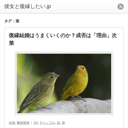
タグ：酒
復縁結婚はうまくいくのか？成否は「理由」次
第
結婚
,
離婚復縁
DV
,
ギャンブル
,
姑
,
酒